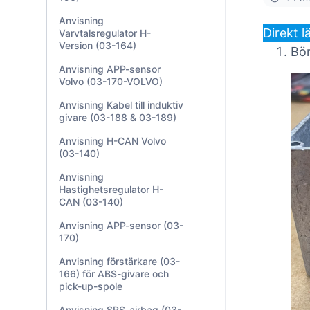
Anvisning
Direkt lä
Varvtalsregulator H-
Version (03-164)
Bör
Anvisning APP-sensor
Volvo (03-170-VOLVO)
Anvisning Kabel till induktiv
givare (03-188 & 03-189)
Anvisning H-CAN Volvo
(03-140)
Anvisning
Hastighetsregulator H-
CAN (03-140)
Anvisning APP-sensor (03-
170)
Anvisning förstärkare (03-
166) för ABS-givare och
pick-up-spole
Anvisning SRS-airbag (03-