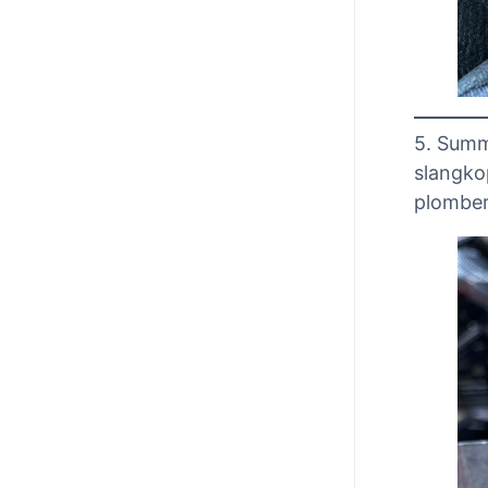
5. Summ
slangko
plomber