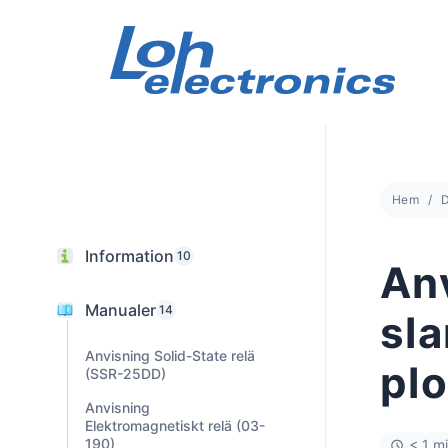
Skip
to
content
Hem
Information
10
Anv
Manualer
14
sl
Anvisning Solid-State relä
pl
(SSR-25DD)
Anvisning
Elektromagnetiskt relä (03-
190)
< 1 m