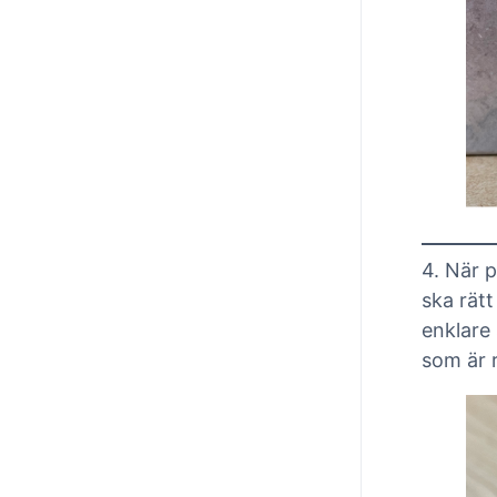
4. När p
ska rätt
enklare
som är r