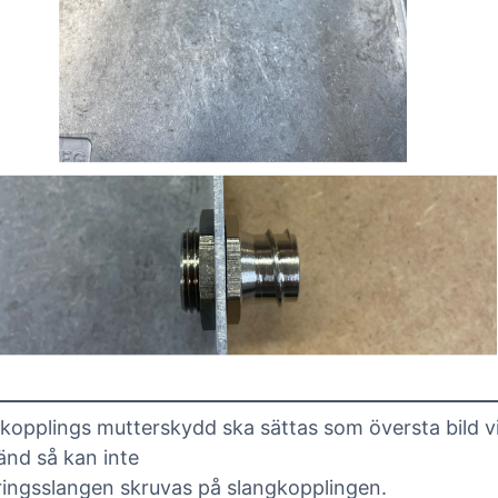
kopplings mutterskydd ska sättas som översta bild vis
änd så kan inte
ingsslangen skruvas på slangkopplingen.