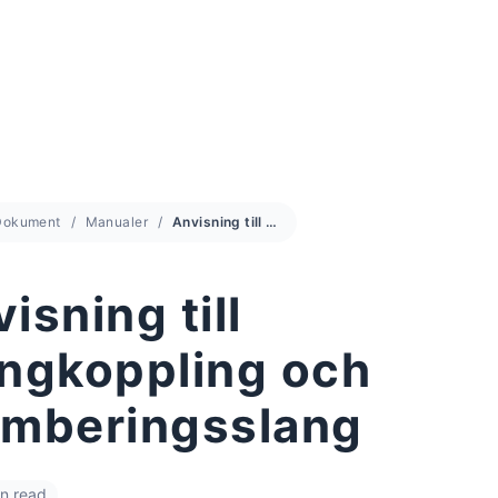
Dokument
Manualer
Anvisning till slangkoppling och plomberingsslang
isning till
angkoppling och
omberingsslang
in read