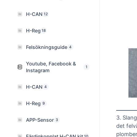
H-CAN
12
H-Reg
18
Felsökningsguide
4
Youtube, Facebook &
1
Instagram
H-CAN
4
H-Reg
9
3. Slang
APP-Sensor
3
det felv
plomber
Färdigkopplat H-CAN kit
10