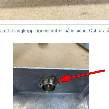
a ditt slangkopplingens mutter på in sidan. Och dra å