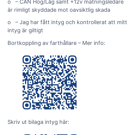
o – CAN Hög/Låg samt +12v matningsledare
är rimligt skyddade mot oavsiktlig skada
o – Jag har fått intyg och kontrollerat att mitt
intyg är giltigt
Bortkoppling av farthållare – Mer info:
Skriv ut bilaga intyg här: