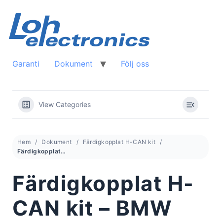
Skip
to
content
Garanti
Dokument
Följ oss
View Categories
Hem
Dokument
Färdigkopplat H-CAN kit
Färdigkopplat H-CAN kit – BMW
Färdigkopplat H-
CAN kit – BMW