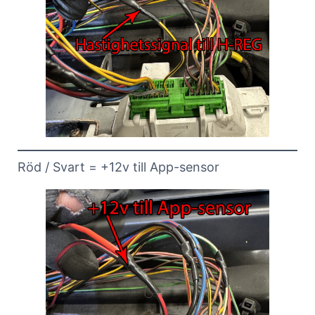
Röd / Svart = +12v till App-sensor