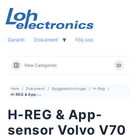
Skip
to
content
Garanti
Dokument
Följ oss
View Categories
Hem
Dokument
Byggbeskrivningar
H-Reg
H-REG & App-sensor Volvo V70 2.5 TDI Manuell, 140hk, 1998 – (gen 875)
H-REG & App-
sensor Volvo V70