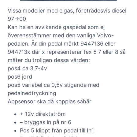
Vissa modeller med elgas, företrädesvis diesel
97->00
Kan ha en avvikande gaspedal som ej
överensstämmer med den vanliga Volvo-
pedalen. Är din pedal märkt 9447136 eller
944713x där x representerar tex 5 7 eller 8 så
mäter du troligen dessa värden:
pos4 ca 3,7-4v
pos6 jord
pos5 variabel ca 0,5v stigande med
pedalnedtryckning
Appsensor ska då kopplas såhär
+ 12v direktström
– bryggas in på nr 6
Pos 5 klippt från pedal till In1