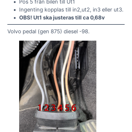
Pos 5 från bilen till Ut1
Ingenting kopplas till in2,ut2, in3 eller ut3.
OBS! Ut1 ska justeras till ca 0,68v
Volvo pedal (gen 875) diesel -98.