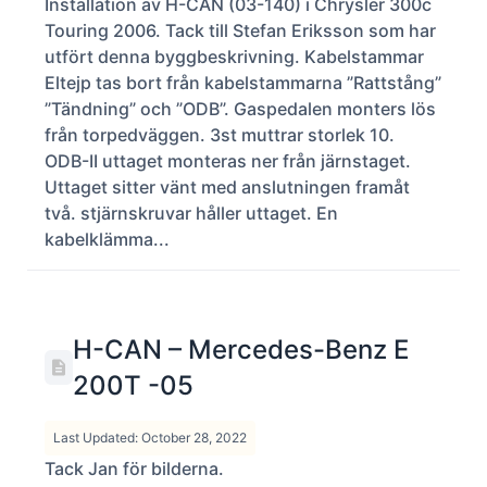
Installation av H-CAN (03-140) i Chrysler 300c
Touring 2006. Tack till Stefan Eriksson som har
utfört denna byggbeskrivning. Kabelstammar
Eltejp tas bort från kabelstammarna ”Rattstång”
”Tändning” och ”ODB”. Gaspedalen monters lös
från torpedväggen. 3st muttrar storlek 10.
ODB-II uttaget monteras ner från järnstaget.
Uttaget sitter vänt med anslutningen framåt
två. stjärnskruvar håller uttaget. En
kabelklämma...
H-CAN – Mercedes-Benz E
200T -05
Last Updated: October 28, 2022
Tack Jan för bilderna.