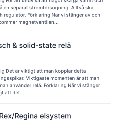
 För att undvika att något ska gå varmt och
å en separat strömförsörjning. Alltså ska
 regulator. Förklaring När vi stänger av och
å kommer magnetventilen...
h & solid-state relä
 Det är viktigt att man kopplar detta
ningsspikar. Viktigaste momenten är att man
man använder relä. Förklaring När vi stänger
t att det...
 Rex/Regina elsystem