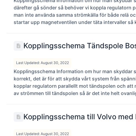
Kopplingsschema Information om hur man skyddar sig
därefter gå sönder så behöver vi koppla regulatorn p
man inte använda samma strömkälla för både relä och
startar upp magnetventilen under täta intervaller s
Kopplingsschema Tändspole Bosc
Last Updated: August 30, 2022
Kopplingsschema Information om hur man skyddar sig
korrekt, det är för att skydda vårt system från spän
kopplar regulatorn parallellt mot tändspolen och att 
av strömmen till tändspolen så är det inte helt ovanlig
Kopplingsschema till Volvo med
Last Updated: August 30, 2022